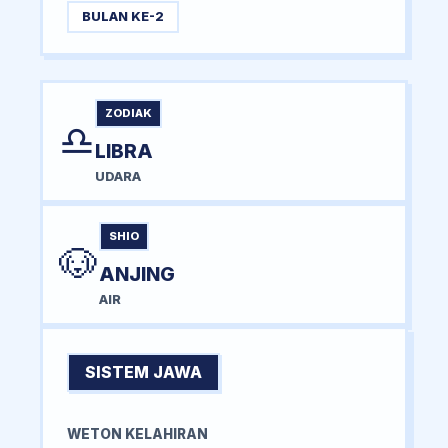
BULAN KE-2
ZODIAK
♎
LIBRA
UDARA
SHIO
🐶
ANJING
AIR
SISTEM JAWA
WETON KELAHIRAN