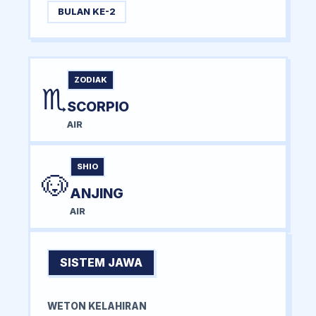
BULAN KE-2
ZODIAK
♏
SCORPIO
AIR
SHIO
🐶
ANJING
AIR
SISTEM JAWA
WETON KELAHIRAN