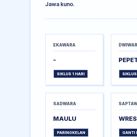
Jawa kuno.
EKAWARA
DWIWA
-
PEPE
SIKLUS 1 HARI
SIKLUS
SADWARA
SAPTA
MAULU
WRES
PARINGKELAN
GANTI 