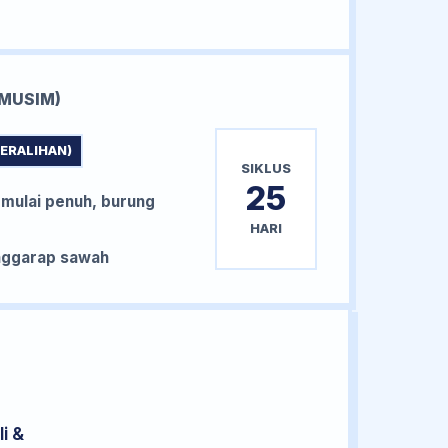
MUSIM)
PERALIHAN)
SIKLUS
25
 mulai penuh, burung
HARI
nggarap sawah
i &