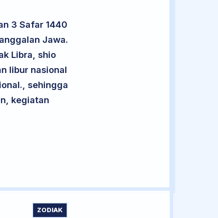
an 3 Safar 1440
nanggalan Jawa.
k Libra, shio
n libur nasional
ional., sehingga
n, kegiatan
ZODIAK