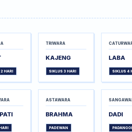
RA
TRIWARA
CATURWA
T
KAJENG
LABA
 2 HARI
SIKLUS 3 HARI
SIKLUS 4 
WARA
ASTAWARA
SANGAWA
PATI
BRAHMA
DADI
HARI
PADEWAN
PADANGO