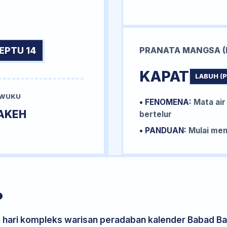
EPTU 14
PRANATA MANGSA (
KAPAT
LABUH (
 WUKU
• FENOMENA:
Mata air
AKEH
bertelur
• PANDUAN:
Mulai me
P
s hari kompleks warisan peradaban kalender Babad Bal