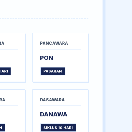
RA
PANCAWARA
PON
HARI
PASARAN
RA
DASAWARA
DANAWA
N
SIKLUS 10 HARI