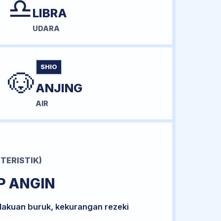
♎
LIBRA
UDARA
SHIO
🐶
ANJING
AIR
TERISTIK)
P ANGIN
lakuan buruk, kekurangan rezeki