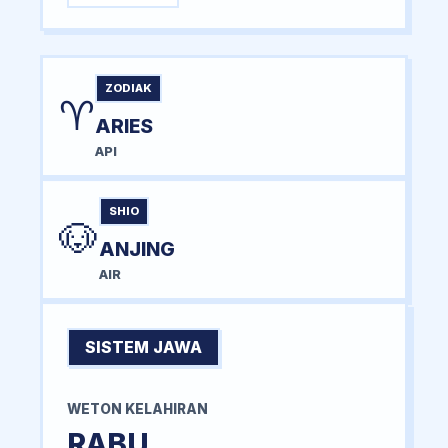
ZODIAK
♈
ARIES
API
SHIO
🐶
ANJING
AIR
SISTEM JAWA
WETON KELAHIRAN
RABU