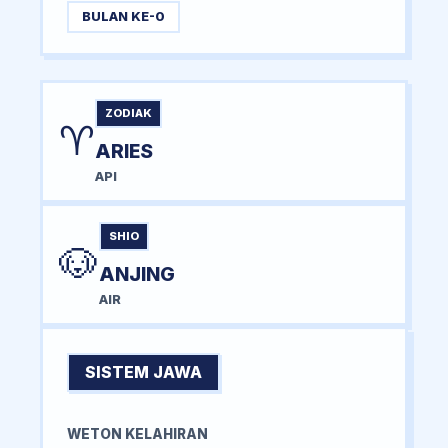
BULAN KE-0
ZODIAK
♈
ARIES
API
SHIO
🐶
ANJING
AIR
SISTEM JAWA
WETON KELAHIRAN