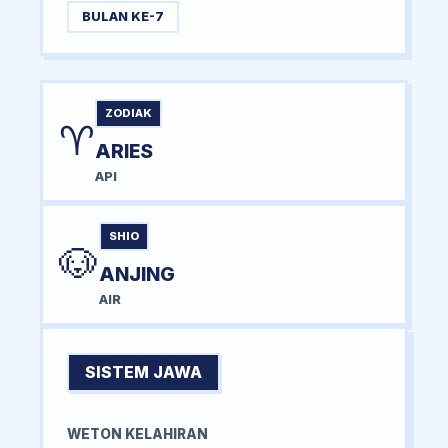
BULAN KE-7
ZODIAK
♈
ARIES
API
SHIO
🐶
ANJING
AIR
SISTEM JAWA
WETON KELAHIRAN