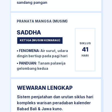
sandang pangan
PRANATA MANGSA (MUSIM)
SADDHA
KETIGA (MUSIM KEMARAU)
SIKLUS
41
• FENOMENA:
Air surut, udara
HARI
dingin bertiup pada pagi hari
• PANDUAN:
Tanam palawija
gelombang kedua
WEWARAN LENGKAP
Sistem penjatahan dan urutan siklus hari
kompleks warisan peradaban kalender
Babad Bali & Jawa kuno.