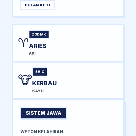
BULAN KE-0
ZODIAK
♈
ARIES
API
SHIO
🐮
KERBAU
KAYU
SISTEM JAWA
WETON KELAHIRAN