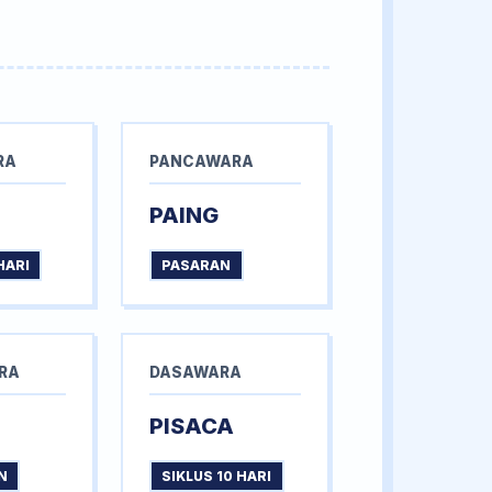
RA
PANCAWARA
PAING
HARI
PASARAN
RA
DASAWARA
PISACA
N
SIKLUS 10 HARI