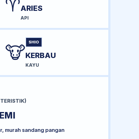
♈
ARIES
API
SHIO
🐮
KERBAU
KAYU
TERISTIK)
EMI
ir, murah sandang pangan