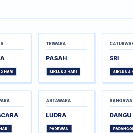
RA
TRIWARA
CATURWA
GA
PASAH
SRI
 2 HARI
SIKLUS 3 HARI
SIKLUS 4 
WARA
ASTAWARA
SANGAWA
SCARA
LUDRA
DANGU
HARI
PADEWAN
PADANGO