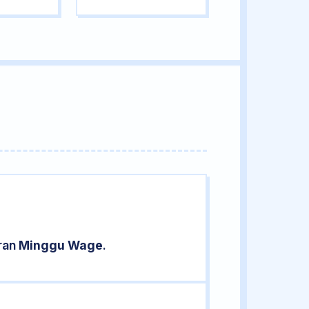
aran
Minggu Wage
.