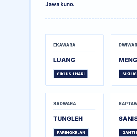
Jawa kuno.
EKAWARA
DWIWA
LUANG
MEN
SIKLUS 1 HARI
SIKLUS
SADWARA
SAPTA
TUNGLEH
SANI
PARINGKELAN
GANTI 