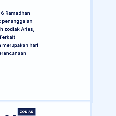
an 6 Ramadhan
t penanggalan
h zodiak Aries,
Terkait
an merupakan hari
 perencanaan
ZODIAK