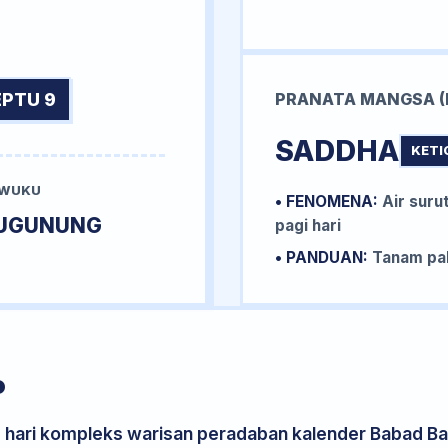
EPTU 9
PRANATA MANGSA (
SADDHA
KETI
 WUKU
• FENOMENA:
Air surut
UGUNUNG
pagi hari
• PANDUAN:
Tanam pal
P
s hari kompleks warisan peradaban kalender Babad Bal