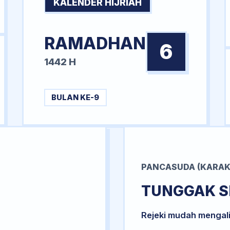
KALENDER HIJRIAH
RAMADHAN
6
1442 H
BULAN KE-9
PANCASUDA (KARAK
TUNGGAK S
Rejeki mudah mengal