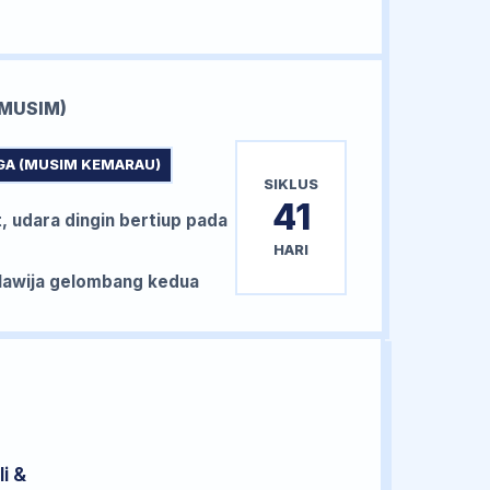
MUSIM)
GA (MUSIM KEMARAU)
SIKLUS
41
, udara dingin bertiup pada
HARI
awija gelombang kedua
i &