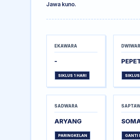
Jawa kuno.
EKAWARA
DWIWA
-
PEPE
SIKLUS 1 HARI
SIKLUS
SADWARA
SAPTA
ARYANG
SOM
PARINGKELAN
GANTI 