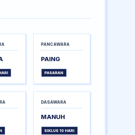
RA
PANCAWARA
A
PAING
HARI
PASARAN
RA
DASAWARA
MANUH
N
SIKLUS 10 HARI