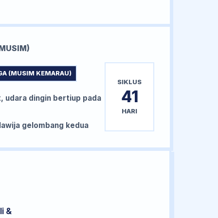
MUSIM)
GA (MUSIM KEMARAU)
SIKLUS
41
, udara dingin bertiup pada
HARI
awija gelombang kedua
i &