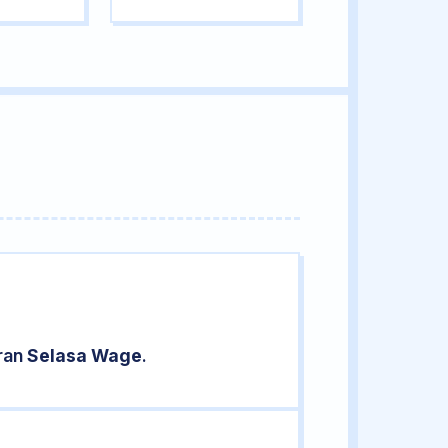
aran
Selasa Wage
.