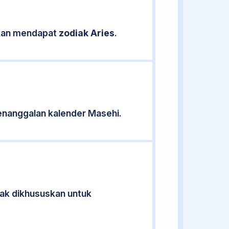
sikan mendapat
zodiak Aries
.
enanggalan kalender Masehi.
idak dikhususkan untuk