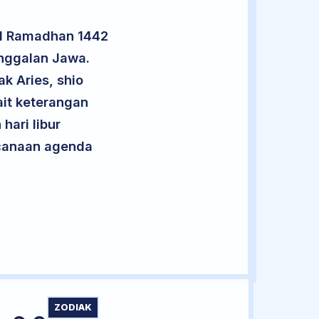
n 1 Ramadhan 1442
anggalan Jawa.
k Aries, shio
it keterangan
hari libur
encanaan agenda
ZODIAK