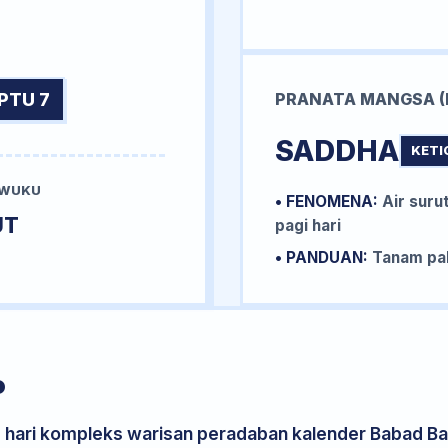
PTU 7
PRANATA MANGSA (
SADDHA
KETI
 WUKU
• FENOMENA:
Air surut
UT
pagi hari
• PANDUAN:
Tanam pal
P
s hari kompleks warisan peradaban kalender Babad Bal