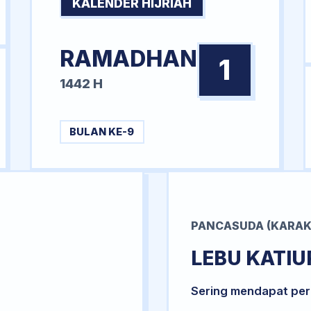
KALENDER HIJRIAH
RAMADHAN
1
1442 H
BULAN KE-9
PANCASUDA (KARAK
LEBU KATIU
Sering mendapat per