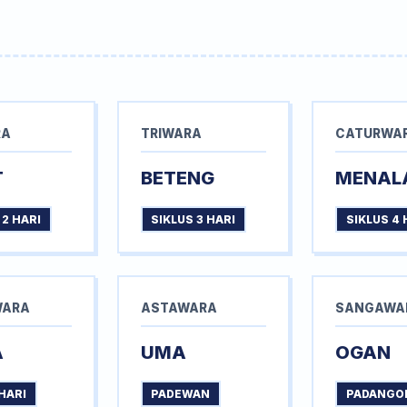
RA
TRIWARA
CATURWA
T
BETENG
MENAL
 2 HARI
SIKLUS 3 HARI
SIKLUS 4 
WARA
ASTAWARA
SANGAWA
A
UMA
OGAN
HARI
PADEWAN
PADANGO