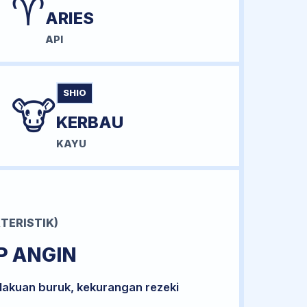
♈
ARIES
API
SHIO
🐮
KERBAU
KAYU
TERISTIK)
P ANGIN
lakuan buruk, kekurangan rezeki