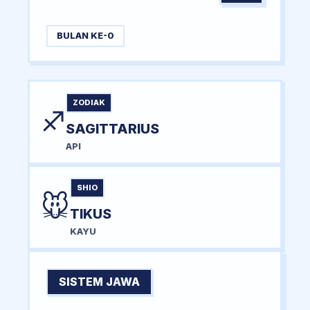
BULAN KE-0
ZODIAK
♐
SAGITTARIUS
API
SHIO
🐭
TIKUS
KAYU
SISTEM JAWA