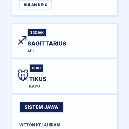
BULAN KE-0
ZODIAK
♐
SAGITTARIUS
API
SHIO
🐭
TIKUS
KAYU
SISTEM JAWA
WETON KELAHIRAN