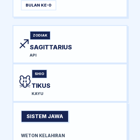
BULAN KE-0
ZODIAK
♐
SAGITTARIUS
API
SHIO
🐭
TIKUS
KAYU
SISTEM JAWA
WETON KELAHIRAN