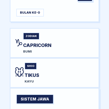
BULAN KE-0
ZODIAK
♑
CAPRICORN
BUMI
SHIO
🐭
TIKUS
KAYU
SISTEM JAWA