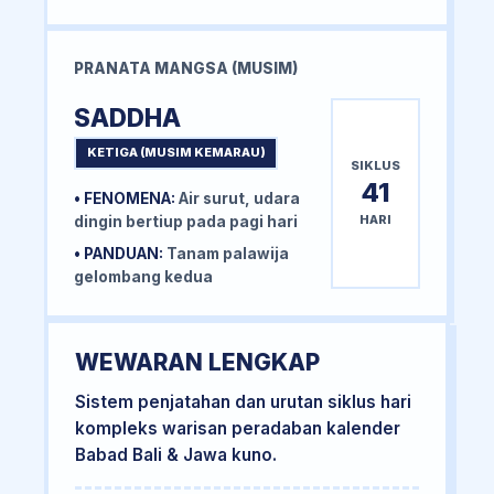
PRANATA MANGSA (MUSIM)
SADDHA
KETIGA (MUSIM KEMARAU)
SIKLUS
41
• FENOMENA:
Air surut, udara
HARI
dingin bertiup pada pagi hari
• PANDUAN:
Tanam palawija
gelombang kedua
WEWARAN LENGKAP
Sistem penjatahan dan urutan siklus hari
kompleks warisan peradaban kalender
Babad Bali & Jawa kuno.