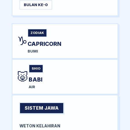
BULAN KE-0
ZODIAK
♑
CAPRICORN
BUMI
SHIO
🐷
BABI
AIR
SISTEM JAWA
WETON KELAHIRAN