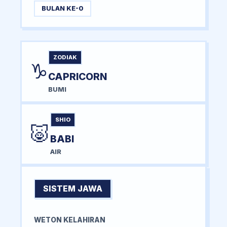
BULAN KE-0
ZODIAK
♑
CAPRICORN
BUMI
SHIO
🐷
BABI
AIR
SISTEM JAWA
WETON KELAHIRAN