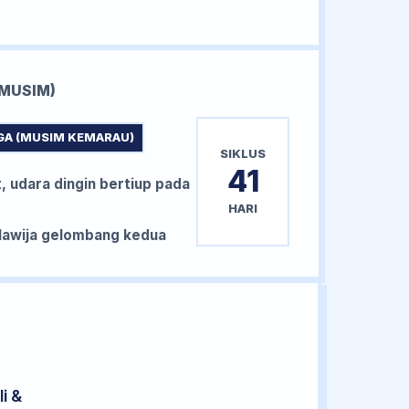
MUSIM)
GA (MUSIM KEMARAU)
SIKLUS
41
, udara dingin bertiup pada
HARI
awija gelombang kedua
i &