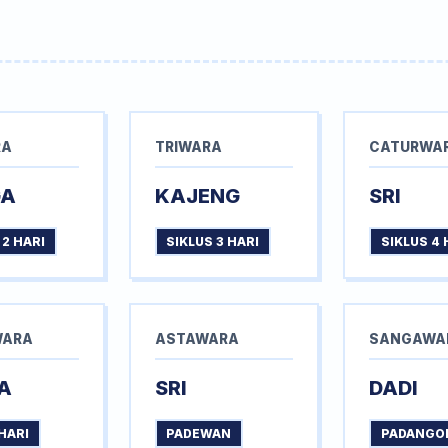
RA
TRIWARA
CATURWA
GA
KAJENG
SRI
 2 HARI
SIKLUS 3 HARI
SIKLUS 4 
WARA
ASTAWARA
SANGAWA
A
SRI
DADI
HARI
PADEWAN
PADANGO