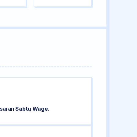
asaran
Sabtu Wage
.