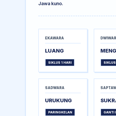
Jawa kuno.
EKAWARA
DWIWA
LUANG
MEN
SIKLUS 1 HARI
SIKLUS
SADWARA
SAPTA
URUKUNG
SUKR
PARINGKELAN
GANTI 