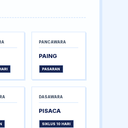
RA
PANCAWARA
PAING
HARI
PASARAN
RA
DASAWARA
PISACA
N
SIKLUS 10 HARI