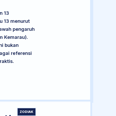
n 13
u 13 menurut
 bawah pengaruh
im Kemarau).
ini bukan
agai referensi
aktis.
ZODIAK