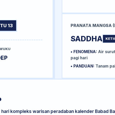
TU 13
PRANATA MANGSA (
SADDHA
KETI
 WUKU
• FENOMENA:
Air surut
DEP
pagi hari
• PANDUAN:
Tanam pal
P
s hari kompleks warisan peradaban kalender Babad Bal