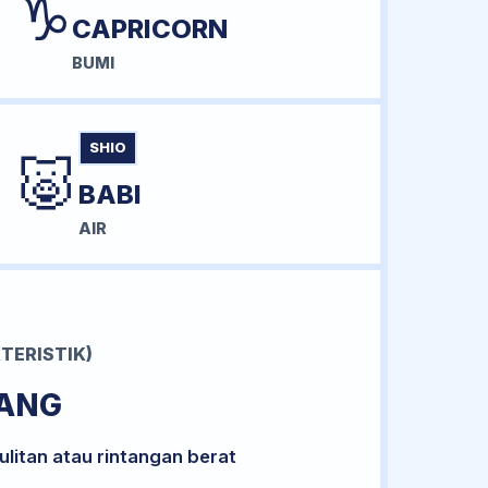
♑
CAPRICORN
BUMI
SHIO
🐷
BABI
AIR
TERISTIK)
RANG
litan atau rintangan berat