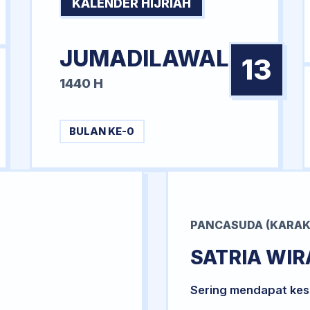
KALENDER HIJRIAH
JUMADILAWAL
13
1440 H
BULAN KE-0
PANCASUDA (KARAK
SATRIA WI
Sering mendapat kesu