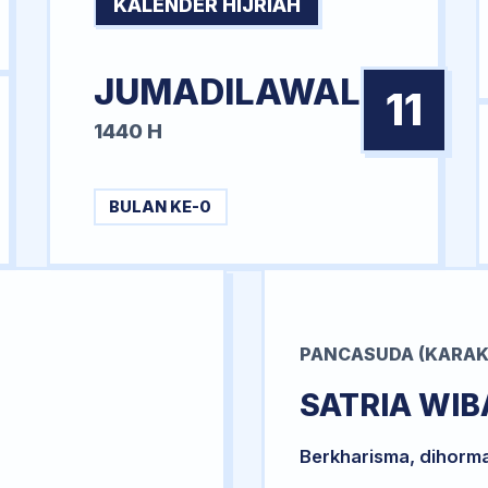
KALENDER HIJRIAH
JUMADILAWAL
11
1440 H
BULAN KE-0
PANCASUDA (KARAK
SATRIA WI
Berkharisma, dihorm