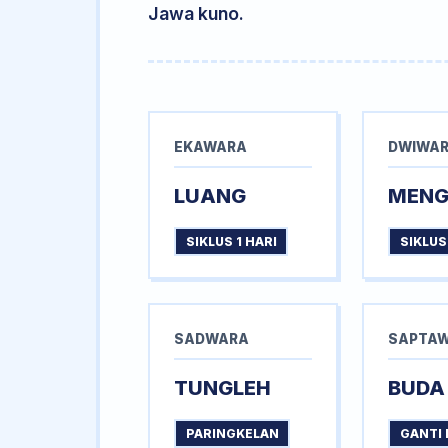
Jawa kuno.
EKAWARA
DWIWA
LUANG
MEN
SIKLUS 1 HARI
SIKLUS
SADWARA
SAPTA
TUNGLEH
BUDA
PARINGKELAN
GANTI 