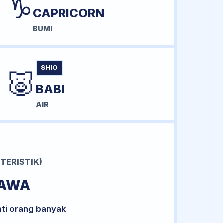
♑
CAPRICORN
BUMI
SHIO
🐷
BABI
AIR
TERISTIK)
BAWA
ati orang banyak