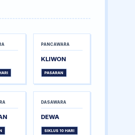
RA
PANCAWARA
KLIWON
HARI
PASARAN
RA
DASAWARA
AN
DEWA
N
SIKLUS 10 HARI