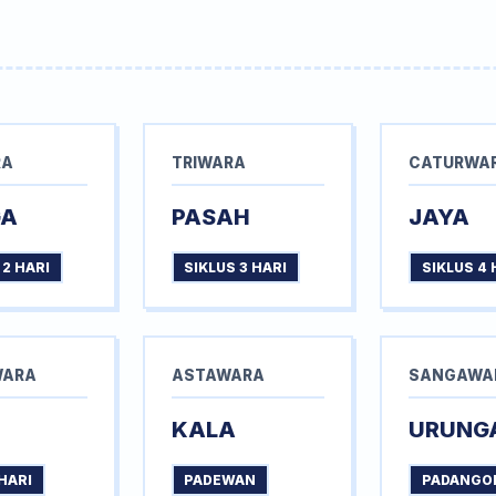
RA
TRIWARA
CATURWA
GA
PASAH
JAYA
 2 HARI
SIKLUS 3 HARI
SIKLUS 4 
WARA
ASTAWARA
SANGAWA
KALA
URUNG
HARI
PADEWAN
PADANGO