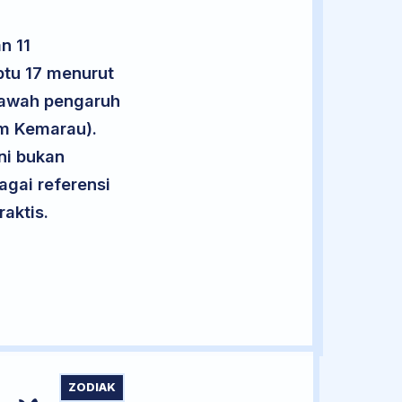
n 11
ptu 17 menurut
 bawah pengaruh
im Kemarau).
ini bukan
agai referensi
aktis.
ZODIAK