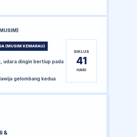
MUSIM)
GA (MUSIM KEMARAU)
SIKLUS
41
, udara dingin bertiup pada
HARI
awija gelombang kedua
i &