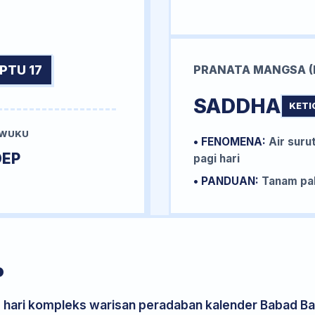
PTU 17
PRANATA MANGSA (
SADDHA
KETI
 WUKU
• FENOMENA:
Air surut
DEP
pagi hari
• PANDUAN:
Tanam pal
P
s hari kompleks warisan peradaban kalender Babad Bal