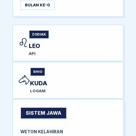
BULAN KE-0
ZODIAK
♌
LEO
API
SHIO
🐴
KUDA
LOGAM
SISTEM JAWA
WETON KELAHIRAN