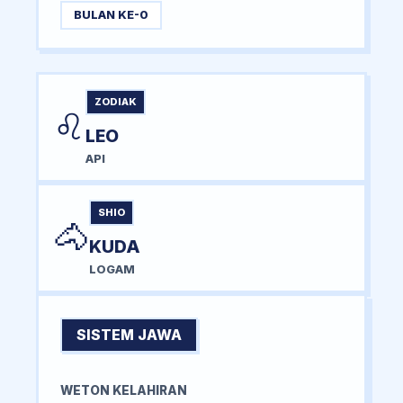
BULAN KE-0
ZODIAK
♌
LEO
API
SHIO
🐴
KUDA
LOGAM
SISTEM JAWA
WETON KELAHIRAN