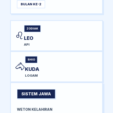
BULAN KE-2
ZODIAK
♌
LEO
API
SHIO
🐴
KUDA
LOGAM
SISTEM JAWA
WETON KELAHIRAN