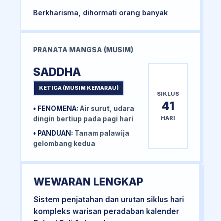
Berkharisma, dihormati orang banyak
PRANATA MANGSA (MUSIM)
SADDHA
KETIGA (MUSIM KEMARAU)
SIKLUS
41
• FENOMENA:
Air surut, udara
HARI
dingin bertiup pada pagi hari
• PANDUAN:
Tanam palawija
gelombang kedua
WEWARAN LENGKAP
Sistem penjatahan dan urutan siklus hari
kompleks warisan peradaban kalender