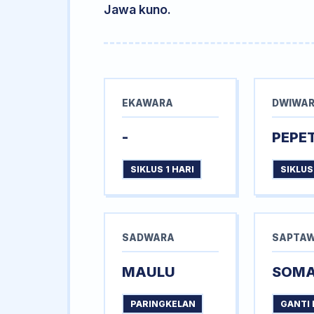
Jawa kuno.
EKAWARA
DWIWA
-
PEPE
SIKLUS 1 HARI
SIKLUS
SADWARA
SAPTA
MAULU
SOM
PARINGKELAN
GANTI 