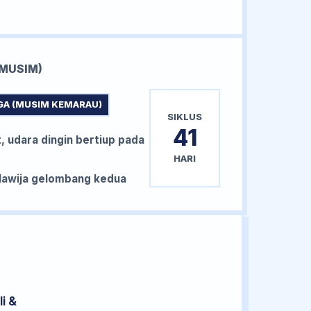
MUSIM)
GA (MUSIM KEMARAU)
SIKLUS
41
, udara dingin bertiup pada
HARI
awija gelombang kedua
i &