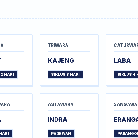
RA
TRIWARA
CATURWA
T
KAJENG
LABA
 2 HARI
SIKLUS 3 HARI
SIKLUS 4 
WARA
ASTAWARA
SANGAWA
A
INDRA
ERANG
HARI
PADEWAN
PADANGO