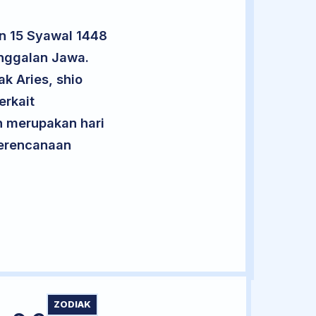
n 15 Syawal 1448
anggalan Jawa.
k Aries, shio
rkait
an merupakan hari
 perencanaan
ZODIAK