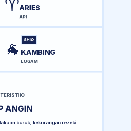
♈
ARIES
API
SHIO
🐐
KAMBING
LOGAM
TERISTIK)
P ANGIN
lakuan buruk, kekurangan rezeki