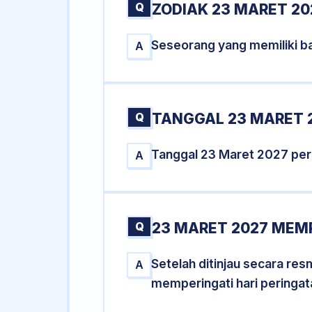
Q
ZODIAK 23 MARET 20
Seseorang yang memiliki ba
A
Q
TANGGAL 23 MARET 2
Tanggal 23 Maret 2027 pe
A
Q
23 MARET 2027 MEMP
Setelah ditinjau secara re
A
memperingati hari peringat