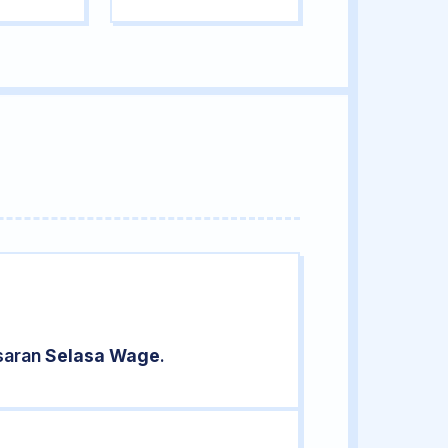
asaran
Selasa Wage
.