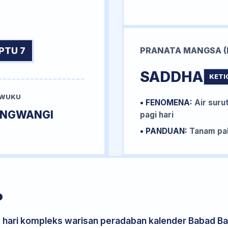
PTU 7
PRANATA MANGSA (
SADDHA
KETI
 WUKU
• FENOMENA:
Air surut
UNGWANGI
pagi hari
• PANDUAN:
Tanam pal
P
s hari kompleks warisan peradaban kalender Babad Bal