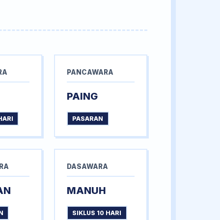
RA
PANCAWARA
PAING
HARI
PASARAN
RA
DASAWARA
AN
MANUH
N
SIKLUS 10 HARI