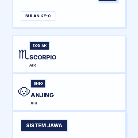
BULAN KE-0
ZODIAK
♏
SCORPIO
AIR
SHIO
🐶
ANJING
AIR
SISTEM JAWA