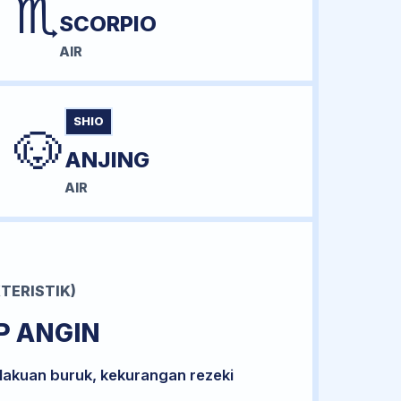
♏
SCORPIO
AIR
SHIO
🐶
ANJING
AIR
TERISTIK)
P ANGIN
lakuan buruk, kekurangan rezeki