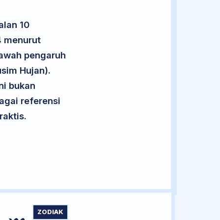
alan 10
4 menurut
 bawah pengaruh
sim Hujan).
ini bukan
agai referensi
aktis.
ZODIAK