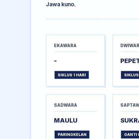
Jawa kuno.
EKAWARA
DWIWA
-
PEPE
SIKLUS 1 HARI
SIKLUS
SADWARA
SAPTA
MAULU
SUKR
PARINGKELAN
GANTI 