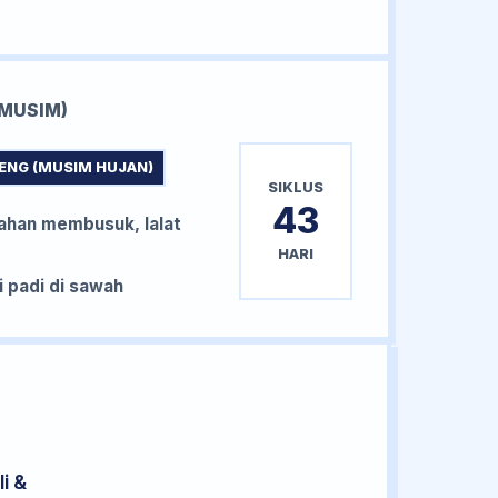
MUSIM)
ENG (MUSIM HUJAN)
SIKLUS
43
han membusuk, lalat
HARI
padi di sawah
i &