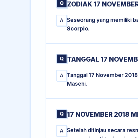
Q
ZODIAK 17 NOVEMBER
Seseorang yang memiliki b
A
Scorpio
.
Q
TANGGAL 17 NOVEMBE
Tanggal 17 November 2018
A
Masehi.
Q
17 NOVEMBER 2018 M
Setelah ditinjau secara re
A