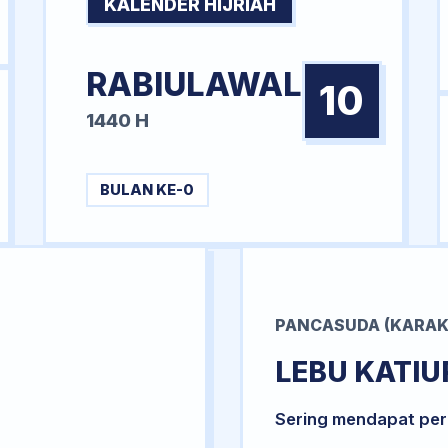
KALENDER HIJRIAH
RABIULAWAL
10
1440 H
BULAN KE-0
PANCASUDA (KARAK
LEBU KATIU
Sering mendapat per