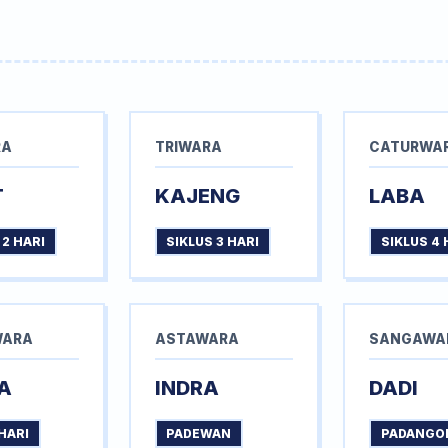
RA
TRIWARA
CATURWA
T
KAJENG
LABA
 2 HARI
SIKLUS 3 HARI
SIKLUS 4 
WARA
ASTAWARA
SANGAWA
A
INDRA
DADI
HARI
PADEWAN
PADANGO