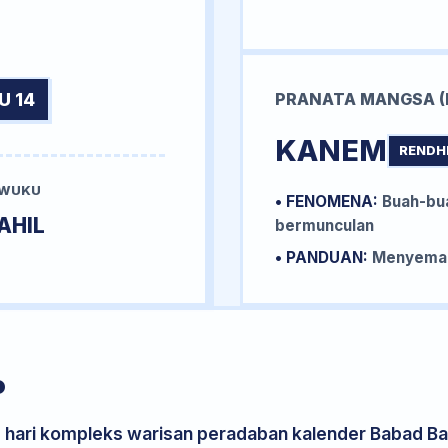
U 14
PRANATA MANGSA (
KANEM
RENDH
 WUKU
• FENOMENA:
Buah-bua
AHIL
bermunculan
• PANDUAN:
Menyemai 
P
s hari kompleks warisan peradaban kalender Babad Bal