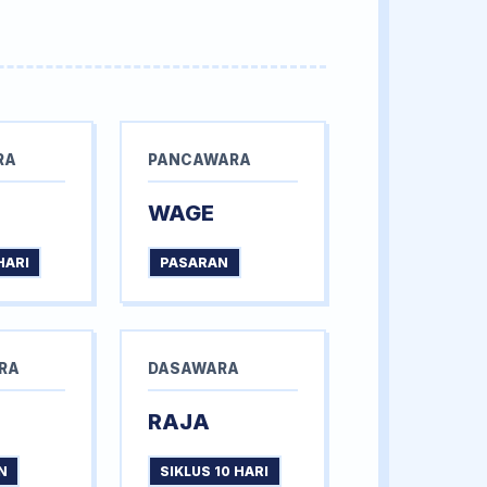
RA
PANCAWARA
WAGE
HARI
PASARAN
RA
DASAWARA
RAJA
N
SIKLUS 10 HARI