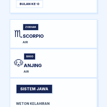
BULAN KE-0
ZODIAK
♏
SCORPIO
AIR
SHIO
🐶
ANJING
AIR
SISTEM JAWA
WETON KELAHIRAN