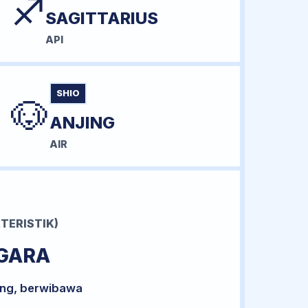
♐
SAGITTARIUS
API
SHIO
🐶
ANJING
AIR
TERISTIK)
GARA
ong, berwibawa