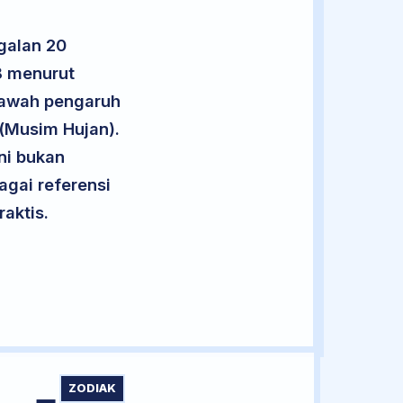
galan 20
8 menurut
 bawah pengaruh
 (Musim Hujan).
ini bukan
agai referensi
aktis.
ZODIAK