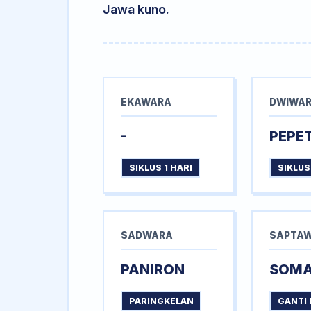
Jawa kuno.
EKAWARA
DWIWA
-
PEPE
SIKLUS 1 HARI
SIKLUS
SADWARA
SAPTA
PANIRON
SOM
PARINGKELAN
GANTI 