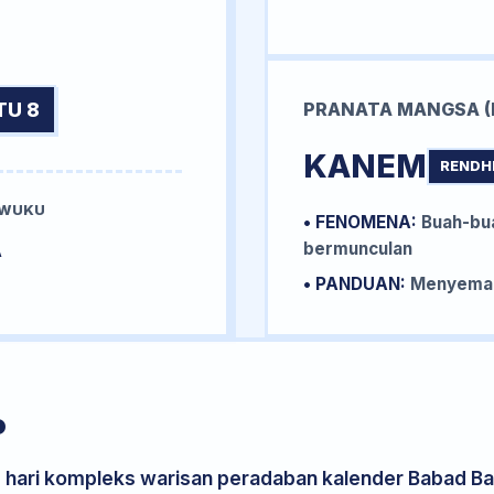
TU 8
PRANATA MANGSA (
KANEM
RENDH
 WUKU
• FENOMENA:
Buah-bua
A
bermunculan
• PANDUAN:
Menyemai 
P
s hari kompleks warisan peradaban kalender Babad Bal