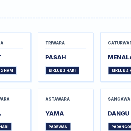
RA
TRIWARA
CATURWA
T
PASAH
MENAL
 2 HARI
SIKLUS 3 HARI
SIKLUS 4 
WARA
ASTAWARA
SANGAWA
A
YAMA
DANGU
HARI
PADEWAN
PADANGO