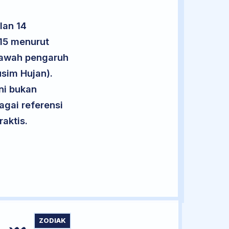
lan 14
 15 menurut
 bawah pengaruh
sim Hujan).
ini bukan
agai referensi
aktis.
ZODIAK