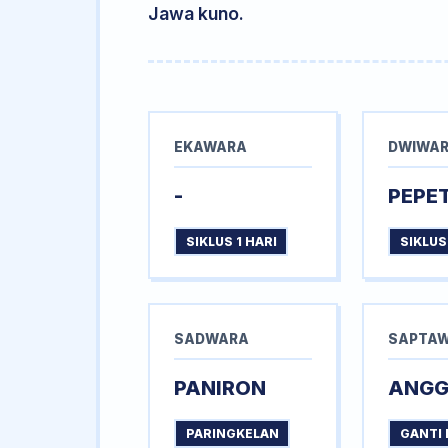
Jawa kuno.
EKAWARA
DWIWA
-
PEPE
SIKLUS 1 HARI
SIKLUS
SADWARA
SAPTA
PANIRON
ANG
PARINGKELAN
GANTI 