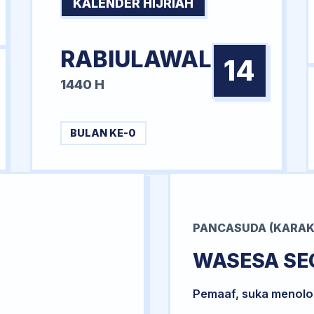
KALENDER HIJRIAH
RABIULAWAL
14
1440 H
BULAN KE-0
PANCASUDA (KARAK
WASESA SE
Pemaaf, suka menol