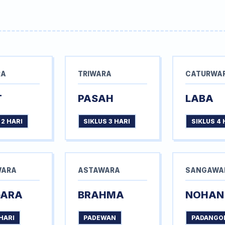
RA
TRIWARA
CATURWA
T
PASAH
LABA
 2 HARI
SIKLUS 3 HARI
SIKLUS 4 
WARA
ASTAWARA
SANGAWA
GARA
BRAHMA
NOHAN
HARI
PADEWAN
PADANGO