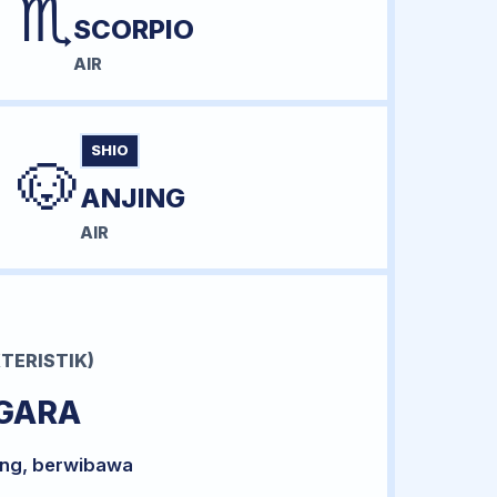
♏
SCORPIO
AIR
SHIO
🐶
ANJING
AIR
TERISTIK)
GARA
ong, berwibawa