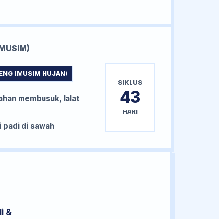
MUSIM)
ENG (MUSIM HUJAN)
SIKLUS
43
han membusuk, lalat
HARI
padi di sawah
i &