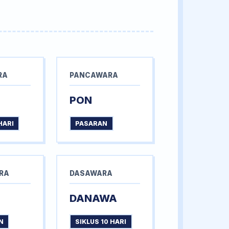
RA
PANCAWARA
PON
HARI
PASARAN
RA
DASAWARA
DANAWA
N
SIKLUS 10 HARI