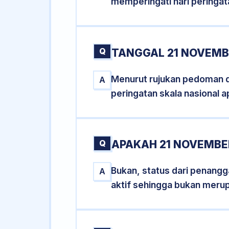
memperingati hari peringat
Q
TANGGAL 21 NOVEMBE
Menurut rujukan pedoman dar
A
peringatan skala nasional a
Q
APAKAH 21 NOVEMBE
Bukan, status dari penangga
A
aktif sehingga bukan meru