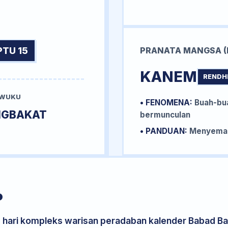
PTU 15
PRANATA MANGSA (
KANEM
RENDH
 WUKU
• FENOMENA:
Buah-bua
NGBAKAT
bermunculan
• PANDUAN:
Menyemai 
P
s hari kompleks warisan peradaban kalender Babad Bal