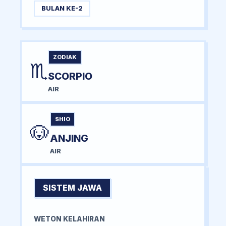
BULAN KE-2
ZODIAK
♏
SCORPIO
AIR
SHIO
🐶
ANJING
AIR
SISTEM JAWA
WETON KELAHIRAN